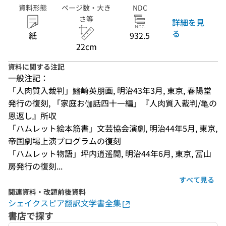
資料形態
ページ数・大き
NDC
さ等
詳細を見
る
紙
932.5
22cm
資料に関する注記
一般注記：
「人肉質入裁判」鰭崎英朋画, 明治43年3月, 東京, 春陽堂
発行の復刻, 「家庭お伽話四十一編」『人肉質入裁判/亀の
恩返し』所収
「ハムレット絵本筋書」文芸協会演劇, 明治44年5月, 東京, 
帝国劇場上演プログラムの復刻
「ハムレット物語」坪内逍遥閲, 明治44年6月, 東京, 冨山
房発行の復刻...
すべて見る
関連資料・改題前後資料
シェイクスピア翻訳文学書全集
書店で探す