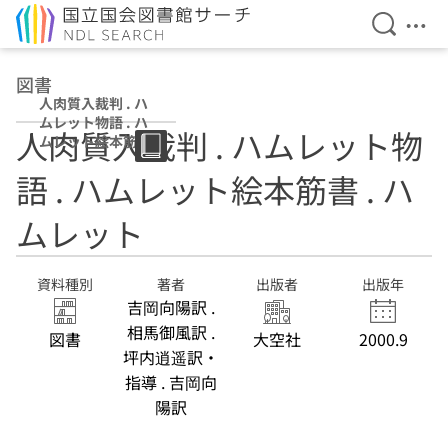
検索を開
メニ
本文へ移動
図書
人肉質入裁判 . ハ
ムレット物語 . ハ
人肉質入裁判 . ハムレット物
ムレット絵本筋書
. ハムレット
語 . ハムレット絵本筋書 . ハ
ムレット
資料種別
著者
出版者
出版年
吉岡向陽訳 .
相馬御風訳 .
図書
大空社
2000.9
坪内逍遥訳・
指導 . 吉岡向
陽訳