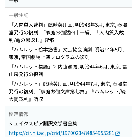
一般
一般注記
「人肉質入裁判」鰭崎英朋画, 明治43年3月, 東京, 春陽
堂発行の復刻, 「家庭お伽話四十一編」『人肉質入裁
判/亀の恩返し』所収
「ハムレット絵本筋書」文芸協会演劇, 明治44年5月,
東京, 帝国劇場上演プログラムの復刻
「ハムレット物語」坪内逍遥閲, 明治44年6月, 東京, 冨
山房発行の復刻
「ハムレット」鰭崎英朋画, 明治44年7月, 東京, 春陽堂
発行の復刻, 「家庭お伽文庫第七篇」『ハムレット/続
大岡裁判』所収
関連情報
シェイクスピア翻訳文学書全集
https://cir.nii.ac.jp/crid/1970023484854955281