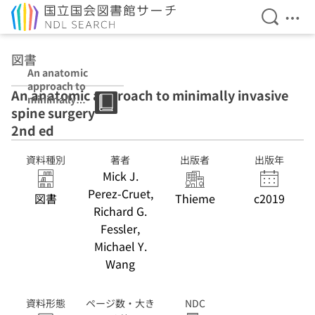
検索を開
メニ
本文へ移動
図書
An anatomic
approach to
An anatomic approach to minimally invasive
minimally
spine surgery
invasive spine
surgery 2nd ed
2nd ed
資料種別
著者
出版者
出版年
Mick J.
Perez-Cruet,
図書
Thieme
c2019
Richard G.
Fessler,
Michael Y.
Wang
資料形態
ページ数・大き
NDC