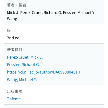
著者・編者
Mick J. Perez-Cruet, Richard G. Fessler, Michael Y.
Wang
版
2nd ed
著者標目
Perez-Cruet, Mick J.
Fessler, Richard G.
https://ci.nii.ac.jp/author/DA09988045
Wang, Michael Y.
出版事項
Thieme