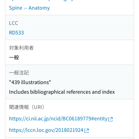
Spine -- Anatomy
LCC
RD533
対象利用者
一般
一般注記
"439 illustrations"
Includes bibliographical references and index
関連情報（URI）
https://ci.nii.ac.jp/ncid/BC06189779#entity
https://lccn.loc.gov/2018021924