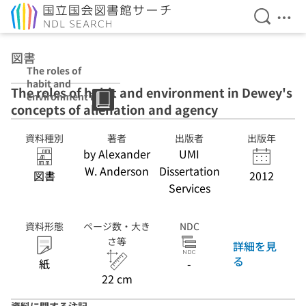
検索を開
メニ
本文へ移動
図書
The roles of
habit and
The roles of habit and environment in Dewey's
environment in
concepts of alienation and agency
Dewey's
concepts of
alienation and
資料種別
著者
出版者
出版年
agency
by Alexander
UMI
W. Anderson
Dissertation
図書
2012
Services
資料形態
ページ数・大き
NDC
さ等
詳細を見
る
紙
-
22 cm