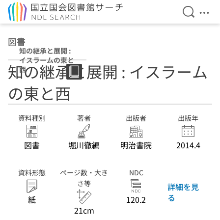
検索を開
メニ
本文へ移動
図書
知の継承と展開 :
イスラームの東と
知の継承と展開 : イスラーム
西
の東と西
資料種別
著者
出版者
出版年
図書
堀川徹編
明治書院
2014.4
資料形態
ページ数・大き
NDC
さ等
詳細を見
る
紙
120.2
21cm