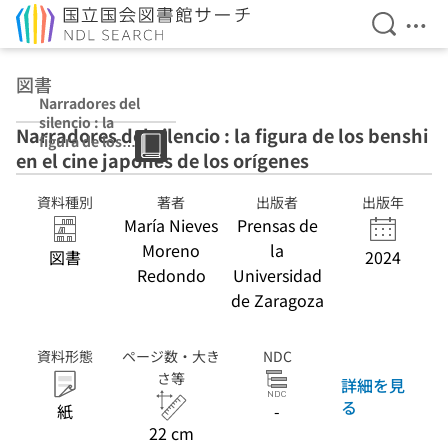
検索を開
メニ
本文へ移動
図書
Narradores del
silencio : la
Narradores del silencio : la figura de los benshi
figura de los
en el cine japonés de los orígenes
benshi en el cine
japonés de los
orígenes
資料種別
著者
出版者
出版年
María Nieves
Prensas de
Moreno
la
図書
2024
Redondo
Universidad
de Zaragoza
資料形態
ページ数・大き
NDC
さ等
詳細を見
る
紙
-
22 cm