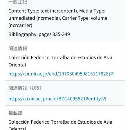
一般注記
Content Type: text (ncrcontent), Media Type:
unmediated (ncrmedia), Carrier Type: volume
(ncrcarrier)
Bibliography: pages 335-349
関連情報
Colección Federico Torralba de Estudios de Asia
Oriental
https://cir.nii.ac.jp/crid/1970304959815117828
関連情報（URI）
https://ci.nii.ac.jp/ncid/BD14095521#entity
掲載誌
Colección Federico Torralba de Estudios de Asia
Oriental