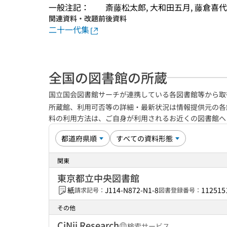
一般注記：
斎藤松太郎, 大和田五月, 藤倉喜
関連資料・改題前後資料
二十一代集
全国の図書館の所蔵
国立国会図書館サーチが連携している各図書館等から取
所蔵館、利用可否等の詳細・最新状況は情報提供元の各
料の利用方法は、ご自身が利用されるお近くの図書館
関東
東京都立中央図書館
紙
J114-N872-N1-8
112515
請求記号：
図書登録番号：
その他
CiNii Research
検索サービス