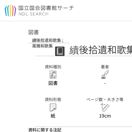
本文へ移動
図書
續後拾遺和歌集 ;
續後拾遺和歌集
風雅和歌集
資料種別
著者
図書
-
資料形態
ページ数・大きさ等
紙
19cm
資料に関する注記