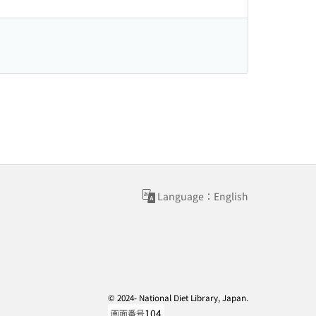
Language：English
© 2024- National Diet Library, Japan.
104
画面番号