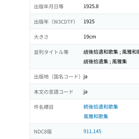
1925.8
出版年月日等
1925
出版年（W3CDTF）
19cm
大きさ
續後拾遺和歌集 ; 風雅和
並列タイトル等
續後拾遺集 ; 風雅集
ja
出版地（国名コード）
ja
本文の言語コード
続後拾遺和歌集
件名標目
風雅和歌集
911.145
NDC8版