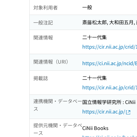
一般
対象利用者
斎藤松太郎, 大和田五月,
一般注記
二十一代集
関連情報
https://cir.nii.ac.jp/c
関連情報（URI）
https://ci.nii.ac.jp/nci
二十一代集
掲載誌
https://cir.nii.ac.jp/c
連携機関・データベー
国立情報学研究所 : CiNii R
ス
https://cir.nii.ac.jp/
提供元機関・データベ
CiNii Books
ース