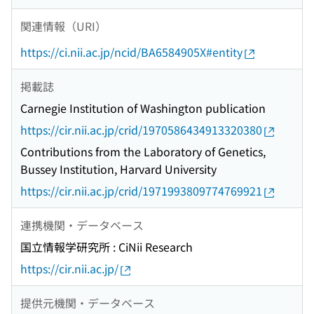
関連情報（URI）
https://ci.nii.ac.jp/ncid/BA6584905X#entity
掲載誌
Carnegie Institution of Washington publication
https://cir.nii.ac.jp/crid/1970586434913320380
Contributions from the Laboratory of Genetics,
Bussey Institution, Harvard University
https://cir.nii.ac.jp/crid/1971993809774769921
連携機関・データベース
国立情報学研究所 : CiNii Research
https://cir.nii.ac.jp/
提供元機関・データベース