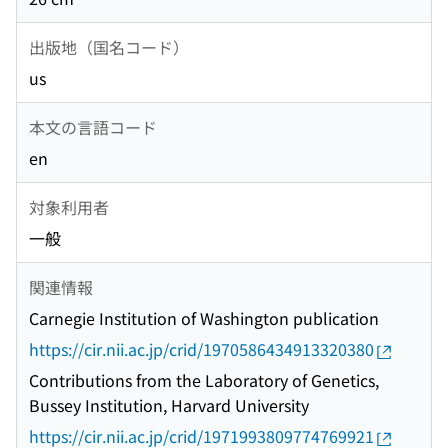
出版地（国名コード）
us
本文の言語コード
en
対象利用者
一般
関連情報
Carnegie Institution of Washington publication
https://cir.nii.ac.jp/crid/1970586434913320380
Contributions from the Laboratory of Genetics,
Bussey Institution, Harvard University
https://cir.nii.ac.jp/crid/1971993809774769921