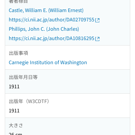
著者標目
Castle, William E. (William Ernest)
https://ci.nii.ac.jp/author/DA02709755
Phillips, John C. (John Charles)
https://ci.nii.ac.jp/author/DA10816295
出版事項
Carnegie Institution of Washington
出版年月日等
1911
出版年（W3CDTF）
1911
大きさ
26 cm