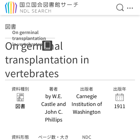
検索を開
メニ
本文へ移動
図書
On germinal
transplantation
On germinal
in vertebrates
transplantation in
vertebrates
資料種別
著者
出版者
出版年
by W.E.
Carnegie
Castle and
Institution of
図書
1911
John C.
Washington
Phillips
資料形態
ページ数・大き
NDC