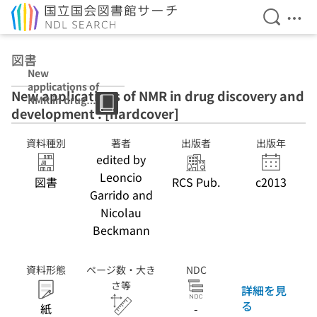
検索を開
メニ
本文へ移動
図書
New
applications of
New applications of NMR in drug discovery and
NMR in drug
development : [hardcover]
discovery and
development :
[hardcover]
資料種別
著者
出版者
出版年
edited by
Leoncio
図書
RCS Pub.
c2013
Garrido and
Nicolau
Beckmann
資料形態
ページ数・大き
NDC
さ等
詳細を見
る
紙
-