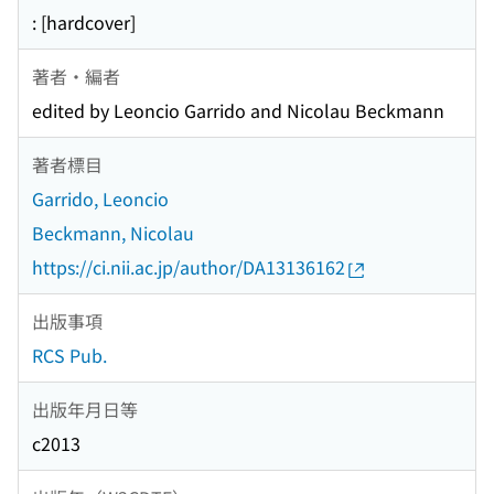
: [hardcover]
著者・編者
edited by Leoncio Garrido and Nicolau Beckmann
著者標目
Garrido, Leoncio
Beckmann, Nicolau
https://ci.nii.ac.jp/author/DA13136162
出版事項
RCS Pub.
出版年月日等
c2013