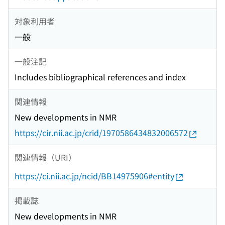
対象利用者
一般
一般注記
Includes bibliographical references and index
関連情報
New developments in NMR
https://cir.nii.ac.jp/crid/1970586434832006572
関連情報（URI）
https://ci.nii.ac.jp/ncid/BB14975906#entity
掲載誌
New developments in NMR