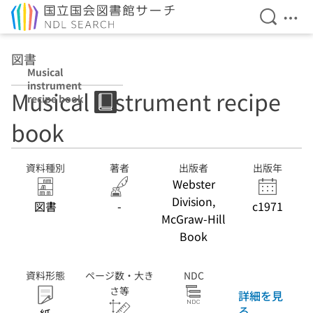
検索を開
メニ
本文へ移動
図書
Musical
instrument
Musical instrument recipe
recipe book
book
資料種別
著者
出版者
出版年
Webster
Division,
図書
-
c1971
McGraw-Hill
Book
資料形態
ページ数・大き
NDC
さ等
詳細を見
る