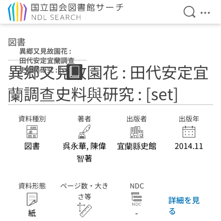
検索を開
メニ
本文へ移動
図書
異郷又見故園花 :
田代安定宜蘭調查
異郷又見故園花 : 田代安定宜
史料與研究 : [set]
蘭調查史料與研究 : [set]
資料種別
著者
出版者
出版年
図書
呉永華, 陳偉
宜蘭縣史館
2014.11
智著
資料形態
ページ数・大き
NDC
さ等
詳細を見
る
紙
-