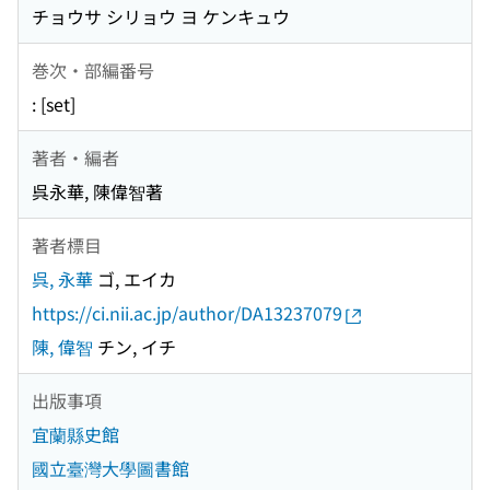
チョウサ シリョウ ヨ ケンキュウ
巻次・部編番号
: [set]
著者・編者
呉永華, 陳偉智著
著者標目
呉, 永華
ゴ, エイカ
https://ci.nii.ac.jp/author/DA13237079
陳, 偉智
チン, イチ
出版事項
宜蘭縣史館
國立臺灣大學圖書館