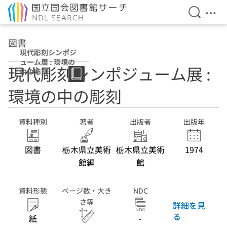
検索を開
メニ
本文へ移動
図書
現代彫刻シンポジ
ューム展 : 環境の
現代彫刻シンポジューム展 :
中の彫刻
環境の中の彫刻
資料種別
著者
出版者
出版年
図書
栃木県立美術
栃木県立美術
1974
館編
館
資料形態
ページ数・大き
NDC
さ等
詳細を見
る
紙
-