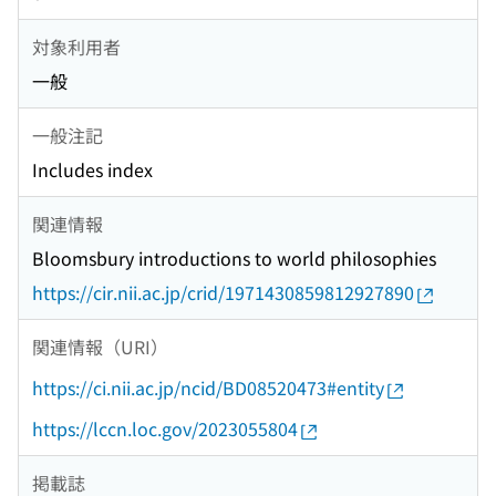
対象利用者
一般
一般注記
Includes index
関連情報
Bloomsbury introductions to world philosophies
https://cir.nii.ac.jp/crid/1971430859812927890
関連情報（URI）
https://ci.nii.ac.jp/ncid/BD08520473#entity
https://lccn.loc.gov/2023055804
掲載誌