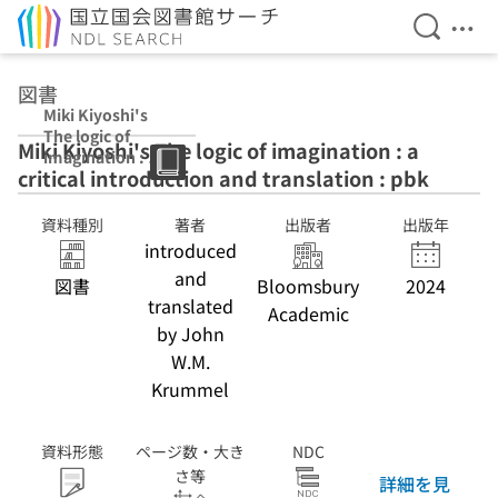
検索を開
メニ
本文へ移動
図書
Miki Kiyoshi's
The logic of
Miki Kiyoshi's The logic of imagination : a
imagination : a
critical introduction and translation : pbk
critical
introduction
and translation :
資料種別
著者
出版者
出版年
pbk
introduced
and
図書
Bloomsbury
2024
translated
Academic
by John
W.M.
Krummel
資料形態
ページ数・大き
NDC
さ等
詳細を見