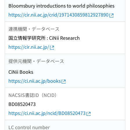
Bloomsbury introductions to world philosophies
https://cir.nii.ac.jp/crid/1971430859812927890
連携機関・データベース
国立情報学研究所 : CiNii Research
https://cir.nii.ac.jp/
提供元機関・データベース
CiNii Books
https://ci.nii.ac.jp/books
NACSIS書誌ID（NCID）
BD08520473
https://ci.nii.ac.jp/ncid/BD08520473
LC control number