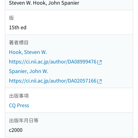
Steven W. Hook, John Spanier
版
15th ed
著者標目
Hook, Steven W.
https://ci.nii.ac.jp/author/DA08999476
Spanier, John W.
https://ci.nii.ac.jp/author/DA02057166
出版事項
CQ Press
出版年月日等
c2000