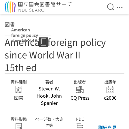
検索を開
メニ
本文へ移動
図書
American
foreign policy
American foreign policy
since World War
II 15th ed
since World War II
15th ed
資料種別
著者
出版者
出版年
Steven W.
Hook, John
図書
CQ Press
c2000
Spanier
資料形態
ページ数・大き
NDC
さ等
詳細を見