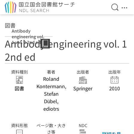
検索を開
メニ
本文へ移動
図書
Antibody
engineering vol.
Antibody engineering vol. 1
1 vol. 2 2nd ed
2nd ed
資料種別
著者
出版者
出版年
Roland
Kontermann,
図書
Springer
2010
Stefan
Dübel,
ediotrs
資料形態
ページ数・大き
NDC
さ等
詳細を見