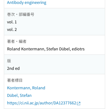
Antibody engineering
巻次・部編番号
vol. 1
vol. 2
著者・編者
Roland Kontermann, Stefan Dübel, ediotrs
版
2nd ed
著者標目
Kontermann, Roland
Dübel, Stefan
https://ci.nii.ac.jp/author/DA12377662