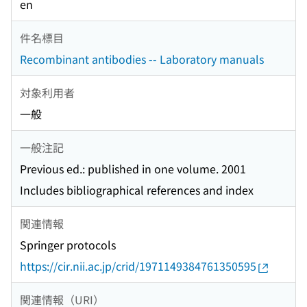
en
件名標目
Recombinant antibodies -- Laboratory manuals
対象利用者
一般
一般注記
Previous ed.: published in one volume. 2001
Includes bibliographical references and index
関連情報
Springer protocols
https://cir.nii.ac.jp/crid/1971149384761350595
関連情報（URI）