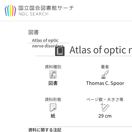
本文へ移動
図書
Atlas of optic
Atlas of optic
nerve disorders
資料種別
著者
図書
Thomas C. Spoor
資料形態
ページ数・大きさ等
紙
29 cm
資料に関する注記