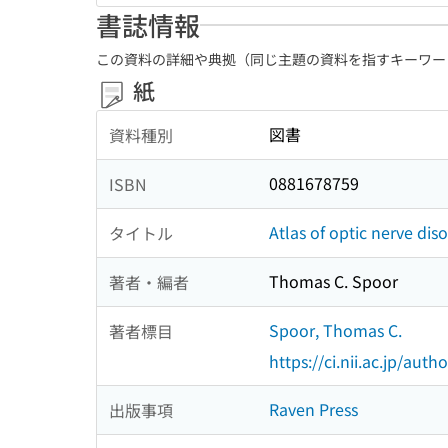
書誌情報
この資料の詳細や典拠（同じ主題の資料を指すキーワー
紙
図書
資料種別
0881678759
ISBN
Atlas of optic nerve dis
タイトル
Thomas C. Spoor
著者・編者
Spoor, Thomas C.
著者標目
https://ci.nii.ac.jp/au
Raven Press
出版事項