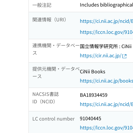
Includes bibliographica
一般注記
関連情報（URI）
https://ci.nii.ac.jp/nci
https://lccn.loc.gov/91
連携機関・データベー
国立情報学研究所 : CiNii R
ス
https://cir.nii.ac.jp/
提供元機関・データベ
CiNii Books
ース
https://ci.nii.ac.jp/book
NACSIS書誌
BA18934459
ID（NCID）
https://ci.nii.ac.jp/nci
91040445
LC control number
https://lccn.loc.gov/91