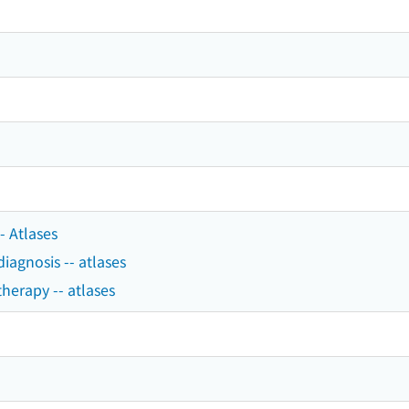
- Atlases
diagnosis -- atlases
therapy -- atlases