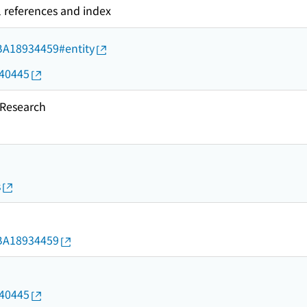
l references and index
d/BA18934459#entity
040445
esearch
s
d/BA18934459
040445