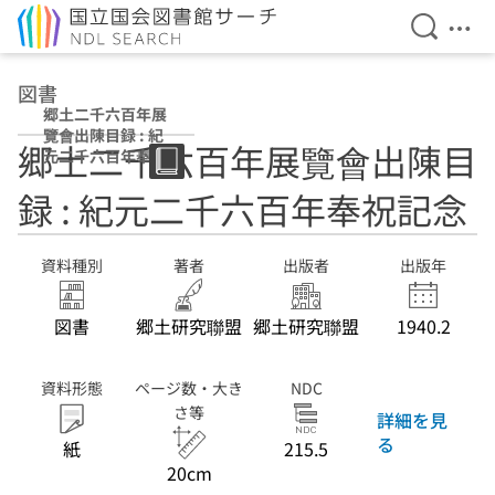
検索を開
メニ
本文へ移動
図書
郷土二千六百年展
覽會出陳目録 : 紀
郷土二千六百年展覽會出陳目
元二千六百年奉祝
記念
録 : 紀元二千六百年奉祝記念
資料種別
著者
出版者
出版年
図書
郷土研究聯盟
郷土研究聯盟
1940.2
資料形態
ページ数・大き
NDC
さ等
詳細を見
る
紙
215.5
20cm