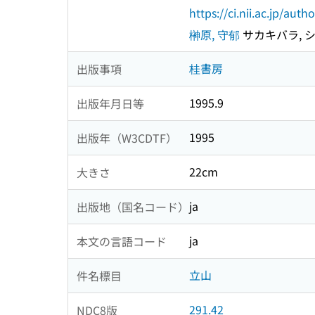
https://ci.nii.ac.jp/au
榊原, 守郁
サカキバラ, 
桂書房
出版事項
1995.9
出版年月日等
1995
出版年（W3CDTF）
22cm
大きさ
ja
出版地（国名コード）
ja
本文の言語コード
立山
件名標目
291.42
NDC8版