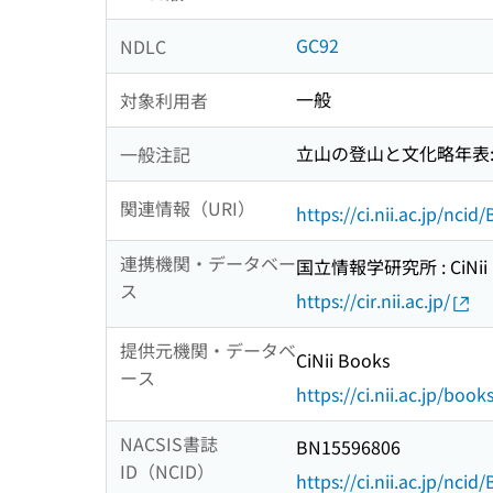
GC92
NDLC
一般
対象利用者
立山の登山と文化略年表: p
一般注記
関連情報（URI）
https://ci.nii.ac.jp/nci
連携機関・データベー
国立情報学研究所 : CiNii R
ス
https://cir.nii.ac.jp/
提供元機関・データベ
CiNii Books
ース
https://ci.nii.ac.jp/book
NACSIS書誌
BN15596806
ID（NCID）
https://ci.nii.ac.jp/nci