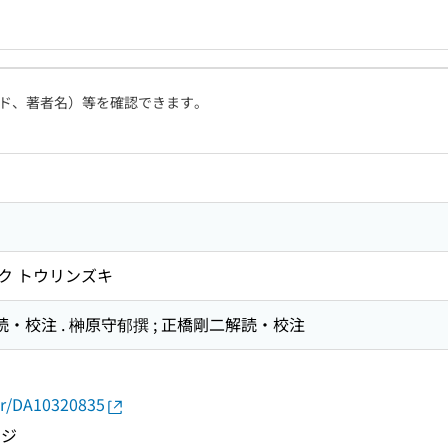
ド、著者名）等を確認できます。
ガク トウリンズキ
読・校注 . 榊原守郁撰 ; 正橋剛二解読・校注
カ
thor/DA10320835
ウジ