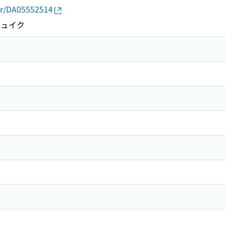
thor/DA05552514
シュイク