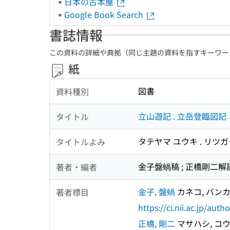
日本の古本屋
Google Book Search
書誌情報
この資料の詳細や典拠（同じ主題の資料を指すキーワー
紙
図書
資料種別
立山遊記 . 立岳登臨図記
タイトル
タテヤマ ユウキ . リツ
タイトルよみ
金子盤蝸稿 ; 正橋剛二解
著者・編者
金子, 盤蝸
カネコ, バン
著者標目
https://ci.nii.ac.jp/au
正橋, 剛二
マサハシ, コ