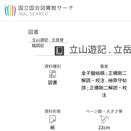
本文へ移動
図書
立山遊記 . 立岳登
立山遊記 . 立
臨図記
資料種別
著者
金子盤蝸稿 ; 正橋剛二
解読・校注 . 榊原守郁
図書
撰 ; 正橋剛二解読・校
注
資料形態
ページ数・大きさ等
紙
22cm