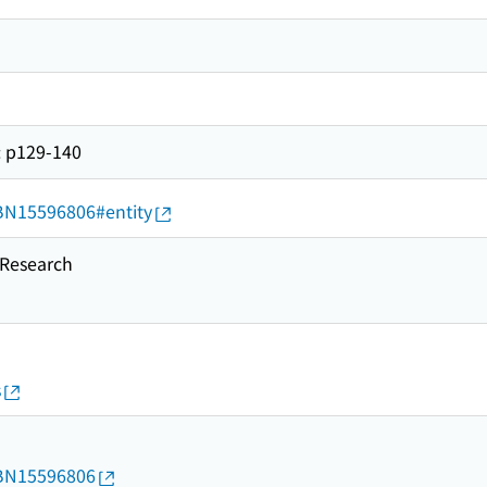
129-140
d/BN15596806#entity
esearch
s
d/BN15596806