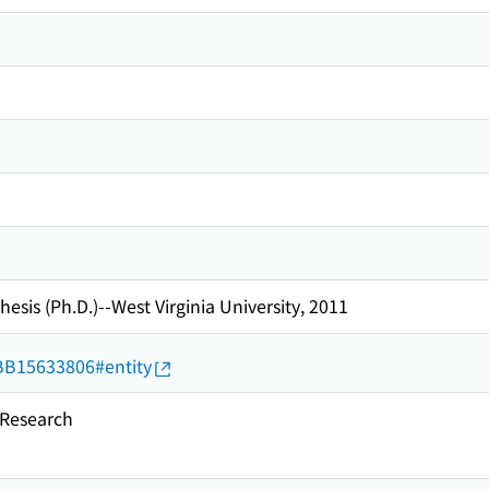
hesis (Ph.D.)--West Virginia University, 2011
d/BB15633806#entity
esearch