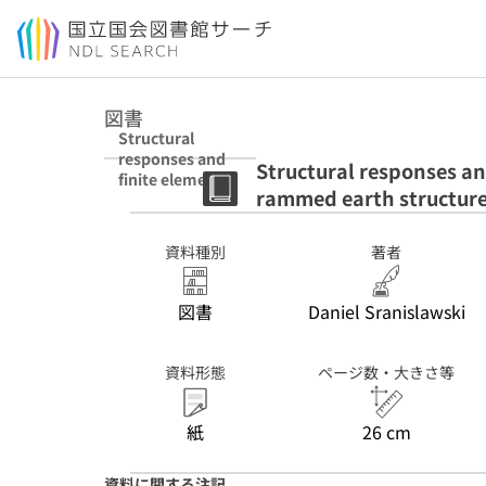
本文へ移動
図書
Structural
responses and
Structural responses an
finite element
rammed earth structur
modeling of
Hakka Tulou
rammed earth
資料種別
著者
structures
図書
Daniel Sranislawski
資料形態
ページ数・大きさ等
紙
26 cm
資料に関する注記