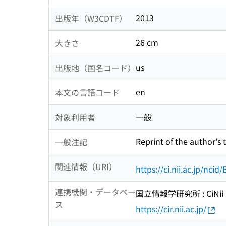
2013
出版年（W3CDTF）
26 cm
大きさ
us
出版地（国名コード）
en
本文の言語コード
一般
対象利用者
Reprint of the author's t
一般注記
関連情報（URI）
https://ci.nii.ac.jp/nci
連携機関・データベー
国立情報学研究所 : CiNii R
ス
https://cir.nii.ac.jp/