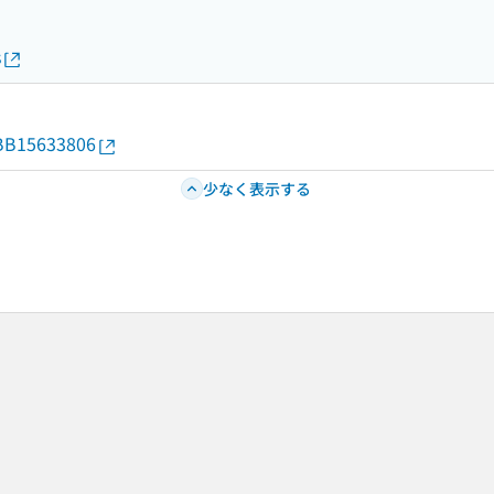
s
d/BB15633806
少なく表示する