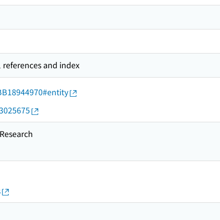
l references and index
d/BB18944970#entity
13025675
esearch
s