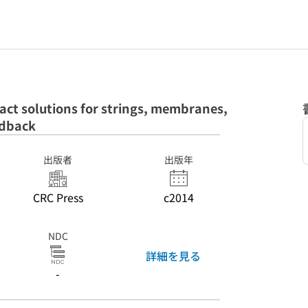
xact solutions for strings, membranes,
rdback
出版者
出版年
CRC Press
c2014
NDC
詳細を見る
-