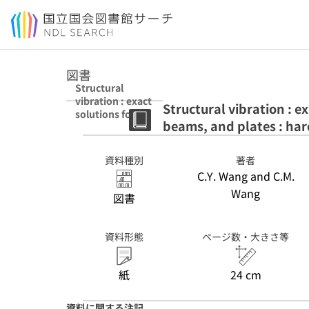
本文へ移動
図書
Structural
vibration : exact
Structural vibration : e
solutions for
beams, and plates : ha
strings,
membranes,
beams, and
資料種別
著者
plates :
C.Y. Wang and C.M.
hardback
Wang
図書
資料形態
ページ数・大きさ等
紙
24 cm
資料に関する注記