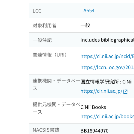
TA654
LCC
一般
対象利用者
Includes bibliographica
一般注記
関連情報（URI）
https://ci.nii.ac.jp/nci
https://lccn.loc.gov/20
連携機関・データベー
国立情報学研究所 : CiNii R
ス
https://cir.nii.ac.jp/
提供元機関・データベ
CiNii Books
ース
https://ci.nii.ac.jp/book
NACSIS書誌
BB18944970