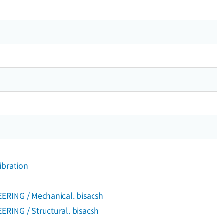
Vibration
ING / Mechanical. bisacsh
ING / Structural. bisacsh