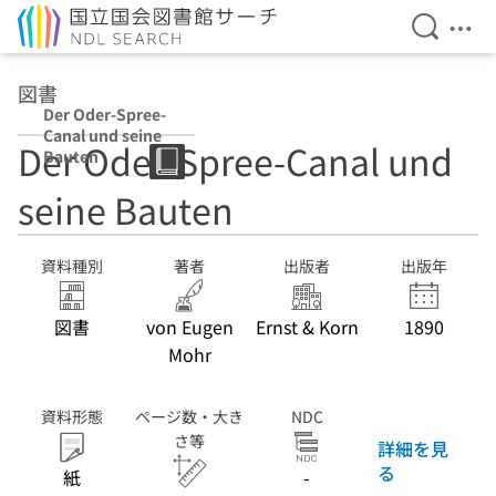
検索を開
メニ
本文へ移動
図書
Der Oder-Spree-
Canal und seine
Der Oder-Spree-Canal und
Bauten
seine Bauten
資料種別
著者
出版者
出版年
図書
von Eugen
Ernst & Korn
1890
Mohr
資料形態
ページ数・大き
NDC
さ等
詳細を見
る
紙
-