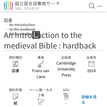
検索を開
メニ
本文へ移動
図書
An introduction
to the medieval
An introduction to the
Bible : hardback
medieval Bible : hardback
資料種別
著者
出版者
出版年
Cambridge
University
図書
Frans van
2014
Press
Liere
資料形態
ページ数・大き
NDC
さ等
詳細を見
る
紙
-