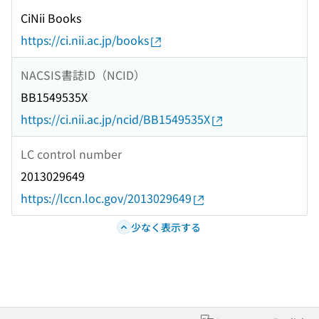
CiNii Books
https://ci.nii.ac.jp/books
NACSIS書誌ID（NCID）
BB1549535X
https://ci.nii.ac.jp/ncid/BB1549535X
LC control number
2013029649
https://lccn.loc.gov/2013029649
少なく表示する