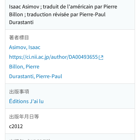
Isaac Asimov ; traduit de l'américain par Pierre
Billon ; traduction révisée par Pierre-Paul
Durastanti
著者標目
Asimov, Isaac
https://ci.nii.ac.jp/author/DA00493655
Billon, Pierre
Durastanti, Pierre-Paul
出版事項
Éditions J'ai lu
出版年月日等
c2012