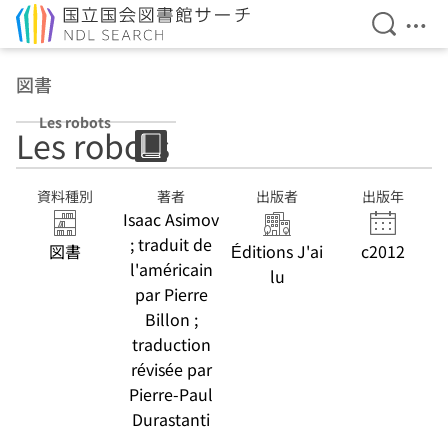
検索を開
メニ
本文へ移動
図書
Les robots
Les robots
資料種別
著者
出版者
出版年
Isaac Asimov
; traduit de
図書
Éditions J'ai
c2012
l'américain
lu
par Pierre
Billon ;
traduction
révisée par
Pierre-Paul
Durastanti