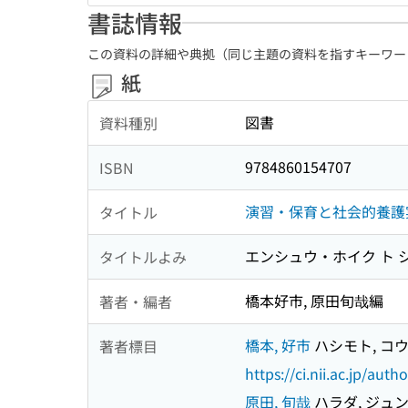
書誌情報
この資料の詳細や典拠（同じ主題の資料を指すキーワー
紙
図書
資料種別
9784860154707
ISBN
演習・保育と社会的養護
タイトル
エンシュウ・ホイク ト 
タイトルよみ
橋本好市, 原田旬哉編
著者・編者
橋本, 好市
ハシモト, コ
著者標目
https://ci.nii.ac.jp/au
原田, 旬哉
ハラダ, ジュ