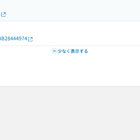
s
d/BB28444974
少なく表示する