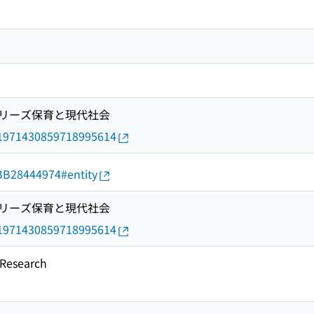
リーズ保育と現代社会
rid/1971430859718995614
d/BB28444974#entity
リーズ保育と現代社会
rid/1971430859718995614
esearch