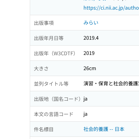
https://ci.nii.ac.jp/au
みらい
出版事項
2019.4
出版年月日等
2019
出版年（W3CDTF）
26cm
大きさ
演習・保育と社会的養護
並列タイトル等
ja
出版地（国名コード）
ja
本文の言語コード
社会的養護 -- 日本
件名標目