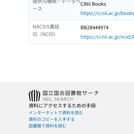
提供元機関・データベ
CiNii Books
ース
https://ci.nii.ac.jp/book
NACSIS書誌
BB28444974
ID（NCID）
https://ci.nii.ac.jp/nci
資料にアクセスするための手段
インターネットで資料を読む
資料のコピーを入手する
図書館で資料を読む