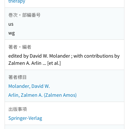
therapy
巻次・部編番号
us
wg
著者・編者
edited by David W. Molander ; with contributions by
Zalmen A. Arlin ... [et al.]
著者標目
Molander, David W.
Arlin, Zalmen A. (Zalmen Amos)
出版事項
Springer-Verlag