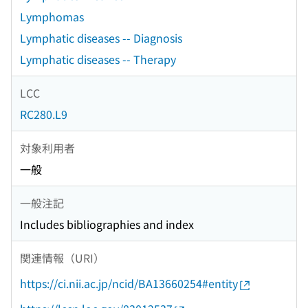
Lymphomas
Lymphatic diseases -- Diagnosis
Lymphatic diseases -- Therapy
LCC
RC280.L9
対象利用者
一般
一般注記
Includes bibliographies and index
関連情報（URI）
https://ci.nii.ac.jp/ncid/BA13660254#entity