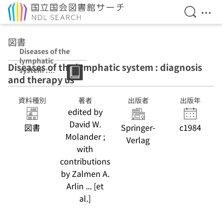
検索を開
メニ
本文へ移動
図書
Diseases of the
lymphatic
Diseases of the lymphatic system : diagnosis
system :
and therapy us
diagnosis and
therapy us wg
資料種別
著者
出版者
出版年
edited by
David W.
図書
Springer-
c1984
Molander ;
Verlag
with
contributions
by Zalmen A.
Arlin ... [et
al.]