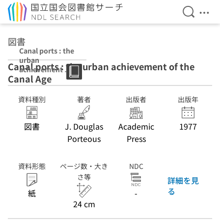
検索を開
メニ
本文へ移動
図書
Canal ports : the
urban
Canal ports : the urban achievement of the
achievement of
Canal Age
the Canal Age
資料種別
著者
出版者
出版年
図書
J. Douglas
Academic
1977
Porteous
Press
資料形態
ページ数・大き
NDC
さ等
詳細を見
る
紙
-
24 cm