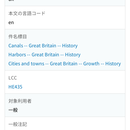
本文の言語コード
en
件名標目
Canals -- Great Britain -- History
Harbors -- Great Britain -- History
Cities and towns -- Great Britain -- Growth -- History
LCC
HE435
対象利用者
一般
一般注記