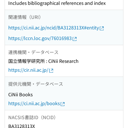
Includes bibliographical references and index
関連情報（URI）
https://ci.nii.ac.jp/ncid/BA3128313X#entity
https://lccn.loc.gov/76016983
連携機関・データベース
国立情報学研究所 : CiNii Research
https://cir.nii.ac.jp/
提供元機関・データベース
CiNii Books
https://ci.nii.ac.jp/books
NACSIS書誌ID（NCID）
BA3128313X