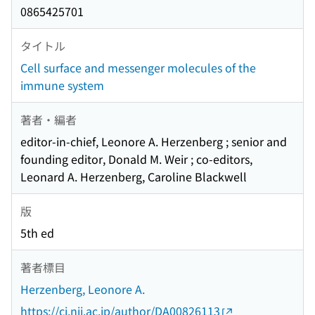
0865425701
タイトル
Cell surface and messenger molecules of the
immune system
著者・編者
editor-in-chief, Leonore A. Herzenberg ; senior and
founding editor, Donald M. Weir ; co-editors,
Leonard A. Herzenberg, Caroline Blackwell
版
5th ed
著者標目
Herzenberg, Leonore A.
https://ci.nii.ac.jp/author/DA00826113