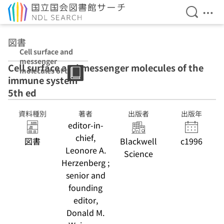
検索を開
メニ
本文へ移動
図書
Cell surface and
messenger
Cell surface and messenger molecules of the
molecules of the
immune system
immune system
5th ed
5th ed
資料種別
著者
出版者
出版年
editor-in-
chief,
図書
Blackwell
c1996
Leonore A.
Science
Herzenberg ;
senior and
founding
editor,
Donald M.