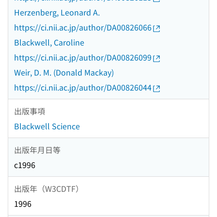
Herzenberg, Leonard A.
https://ci.nii.ac.jp/author/DA00826066
Blackwell, Caroline
https://ci.nii.ac.jp/author/DA00826099
Weir, D. M. (Donald Mackay)
https://ci.nii.ac.jp/author/DA00826044
出版事項
Blackwell Science
出版年月日等
c1996
出版年（W3CDTF）
1996