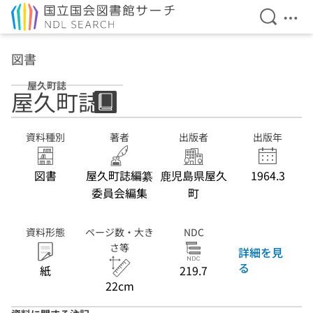
検索を開
メニ
本文へ移動
図書
屋久町誌
屋久町誌
資料種別
著者
出版者
出版年
図書
屋久町誌編纂
鹿児島県屋久
1964.3
委員会編集
町
資料形態
ページ数・大き
NDC
さ等
詳細を見
る
紙
219.7
22cm