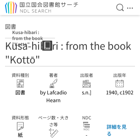
検索を開
メニ
本文へ移動
図書
Kusa-hibari :
from the book
Kusa-hibari : from the book
"Kottō"
"Kottō"
資料種別
著者
出版者
出版年
図書
by Lafcadio
s.n.]
1940, c1902
Hearn
資料形態
ページ数・大き
NDC
さ等
詳細を見
る
紙
-