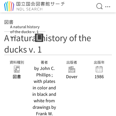
検索を開
メニ
本文へ移動
図書
A natural history
of the ducks v. 1
A natural history of the
v. 2
ducks v. 1
資料種別
著者
出版者
出版年
by John C.
Phillips ;
図書
Dover
1986
with plates
in color and
in black and
white from
drawings by
Frank W.