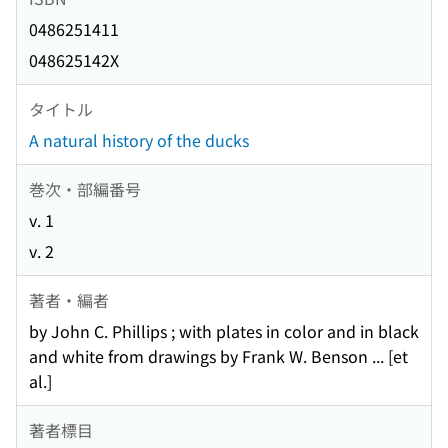
0486251411
048625142X
タイトル
A natural history of the ducks
巻次・部編番号
v. 1
v. 2
著者・編者
by John C. Phillips ; with plates in color and in black
and white from drawings by Frank W. Benson ... [et
al.]
著者標目