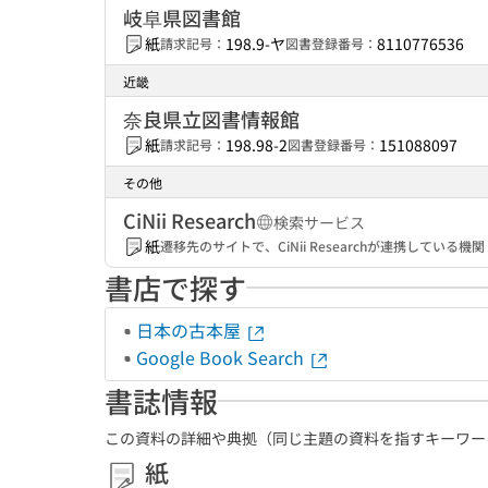
岐阜県図書館
紙
198.9-ヤ
8110776536
請求記号：
図書登録番号：
近畿
奈良県立図書情報館
紙
198.98-2
151088097
請求記号：
図書登録番号：
その他
CiNii Research
検索サービス
紙
遷移先のサイトで、CiNii Researchが連携してい
書店で探す
日本の古本屋
Google Book Search
書誌情報
この資料の詳細や典拠（同じ主題の資料を指すキーワー
紙