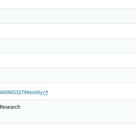
d/BN09653279#entity
esearch