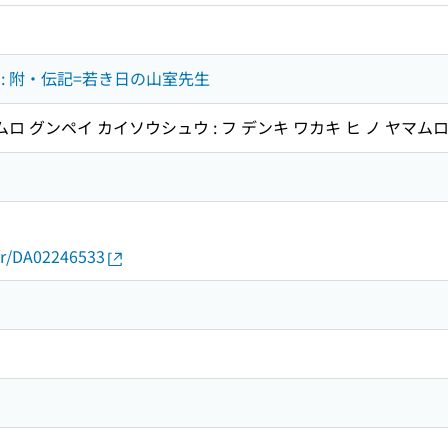
: 附・伝記=若き日の山室先生
ムロ グンペイ カイソウシュウ : フ デンキ ワカキ ヒ ノ ヤマム
ホ
thor/DA02246533