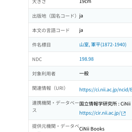
19cm
大きさ
ja
出版地（国名コード）
ja
本文の言語コード
山室, 軍平(1872-1940)
件名標目
198.98
NDC
一般
対象利用者
関連情報（URI）
https://ci.nii.ac.jp/nci
連携機関・データベー
国立情報学研究所 : CiNii R
ス
https://cir.nii.ac.jp/
提供元機関・データベ
CiNii Books