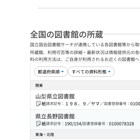
全国の図書館の所蔵
国立国会図書館サーチが連携している各図書館等から取
所蔵館、利用可否等の詳細・最新状況は情報提供元の各
料の利用方法は、ご自身が利用されるお近くの図書館
関東
山梨県立図書館
紙
１９８．９／ヤマ／
010
請求記号：
図書登録番号：
県立長野図書館
紙
190/154/
0100078328
請求記号：
図書登録番号：
東海・北陸