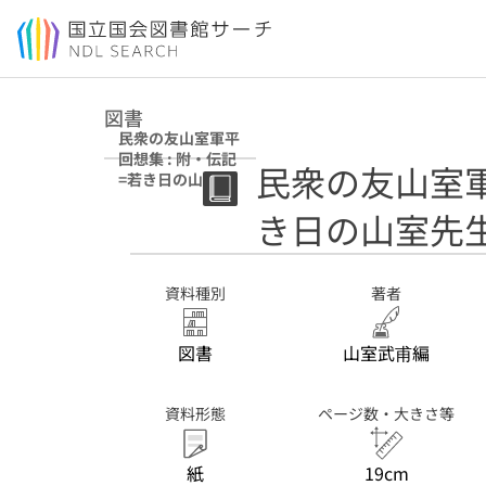
本文へ移動
図書
民衆の友山室軍平
回想集 : 附・伝記
民衆の友山室軍
=若き日の山室先
生
き日の山室先
資料種別
著者
図書
山室武甫編
資料形態
ページ数・大きさ等
紙
19cm