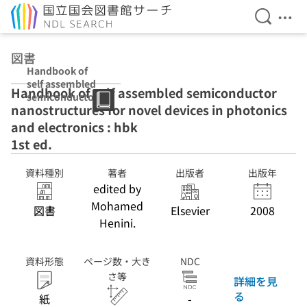
検索を開
メニ
本文へ移動
図書
Handbook of
self assembled
Handbook of self assembled semiconductor
semiconductor
nanostructures for novel devices in photonics
nanostructures
for novel
and electronics : hbk
devices in
1st ed.
photonics and
electronics : hbk
資料種別
著者
出版者
出版年
1st ed.
edited by
Mohamed
図書
Elsevier
2008
Henini.
資料形態
ページ数・大き
NDC
さ等
詳細を見
る
紙
-