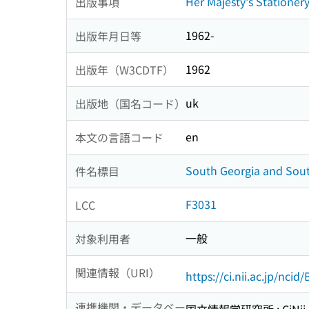
Her Majesty's Stationery
出版事項
1962-
出版年月日等
1962
出版年（W3CDTF）
uk
出版地（国名コード）
en
本文の言語コード
South Georgia and Sout
件名標目
F3031
LCC
一般
対象利用者
関連情報（URI）
https://ci.nii.ac.jp/nci
連携機関・データベー