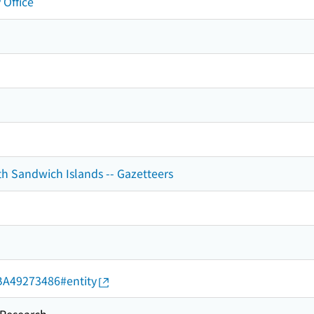
 Office
h Sandwich Islands -- Gazetteers
d/BA49273486#entity