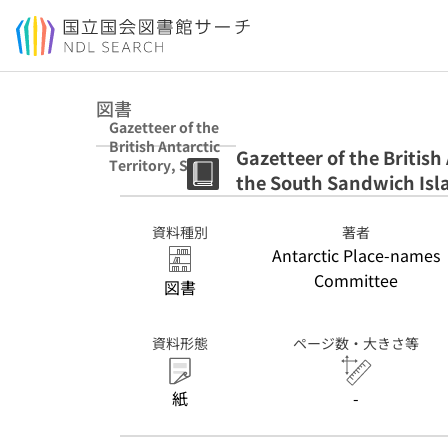
本文へ移動
図書
Gazetteer of the
British Antarctic
Gazetteer of the British
Territory, South
the South Sandwich Isl
Georgia and the
South Sandwich
Islands suppl. 2
資料種別
著者
suppl. 3
Antarctic Place-names
Committee
図書
資料形態
ページ数・大きさ等
紙
-