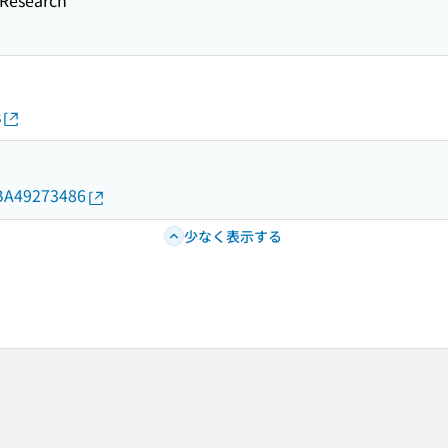
esearch
s
d/BA49273486
少なく表示する