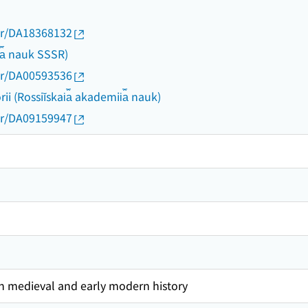
thor/DA18368132
i︠a︡ nauk SSSR)
thor/DA00593536
ii (Rossiĭskai︠a︡ akademii︠a︡ nauk)
thor/DA09159947
on medieval and early modern history