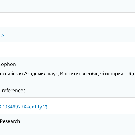
ls
olophon
 Российская Академия наук, Институт всеобщей истории = Rus
l references
d/BD0348922X#entity
esearch