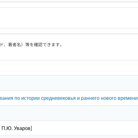
ド、著者名）等を確認できます。
вания по истории средневековья и раннего нового времени
Н П.Ю. Уваров]