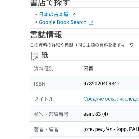
書店で探す
日本の古本屋
Google Book Search
書誌情報
この資料の詳細や典拠（同じ主題の資料を指すキーワー
紙
図書
資料種別
9785020409842
ISBN
Средние века : исследо
タイトル
вып. 83 (4)
巻次・部編番号
[отв. ред. Чл.-Корр. РА
著者・編者