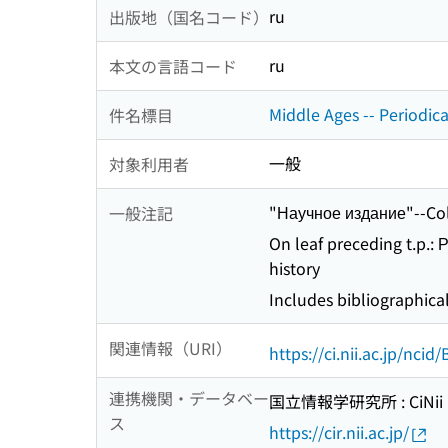
ru
出版地（国名コード）
ru
本文の言語コード
Middle Ages -- Periodica
件名標目
一般
対象利用者
"Научное издание"--C
一般注記
On leaf preceding t.p.:
history
Includes bibliographica
関連情報（URI）
https://ci.nii.ac.jp/nci
連携機関・データベー
国立情報学研究所 : CiNii R
ス
https://cir.nii.ac.jp/