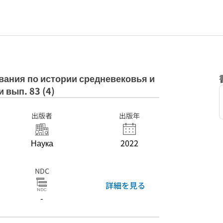
ования по истории средневековья и
 вып. 83 (4)
出版者
出版年
Наука
2022
NDC
詳細を見る
-