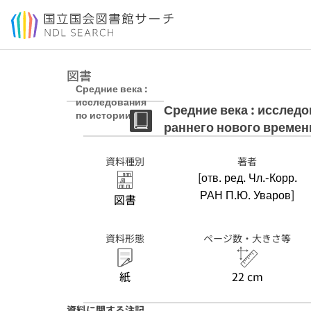
本文へ移動
図書
Средние века :
исследования
Средние века : исслед
по истории
раннего нового времени
средневековья
и раннего
нового времени
資料種別
著者
вып. 83 (4)
[отв. ред. Чл.-Корр.
РАН П.Ю. Уваров]
図書
資料形態
ページ数・大きさ等
紙
22 cm
資料に関する注記