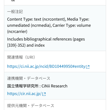
一般注記
Content Type: text (ncrcontent), Media Type:
unmediated (ncrmedia), Carrier Type: volume
(ncrcarrier)
Includes bibliographical references (pages
[339]-352) and index
関連情報（URI）
https://ci.nii.ac.jp/ncid/BD10449950#entity
連携機関・データベース
国立情報学研究所 : CiNii Research
https://cir.nii.ac.jp/
提供元機関・データベース