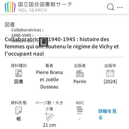
検索を開
メニ
本文へ移動
図書
Collaboratrices :
1940-1945 :
Collaboratrices : 1940-1945 : histoire des
histoire des
femmes qui ont soutenu le régime de Vichy et
femmes qui ont
soutenu le
l'occupant nazi
régime de Vichy
et l'occupant
資料種別
著者
出版者
出版年
nazi
Pierre Brana
et Joëlle
図書
Perrin
[2024]
Dusseau
資料形態
ページ数・大き
NDC
さ等
詳細を見
る
紙
-
21 cm