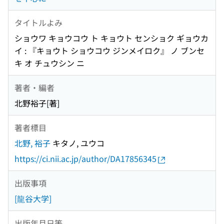
タイトルよみ
ショウワ キョウコウ ト キョウト センショク ギョウカ
イ : 『キョウト ショウコウ ジンメイロク』 ノ ブンセ
キ オ チュウシン ニ
著者・編者
北野裕子[著]
著者標目
北野, 裕子
キタノ, ユウコ
https://ci.nii.ac.jp/author/DA17856345
出版事項
[龍谷大学]
出版年月日等