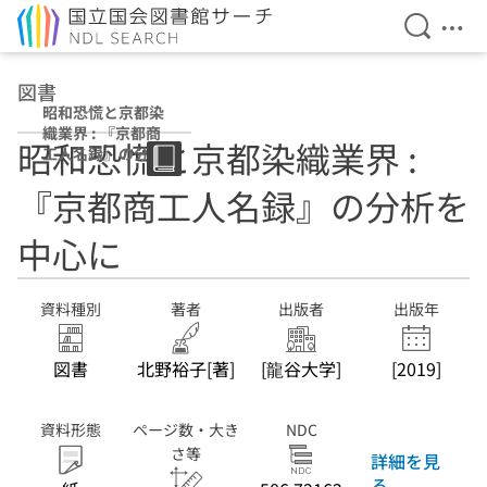
検索を開
メニ
本文へ移動
図書
昭和恐慌と京都染
織業界 : 『京都商
昭和恐慌と京都染織業界 :
工人名録』の分析
を中心に
『京都商工人名録』の分析を
中心に
資料種別
著者
出版者
出版年
図書
北野裕子[著]
[龍谷大学]
[2019]
資料形態
ページ数・大き
NDC
さ等
詳細を見
る