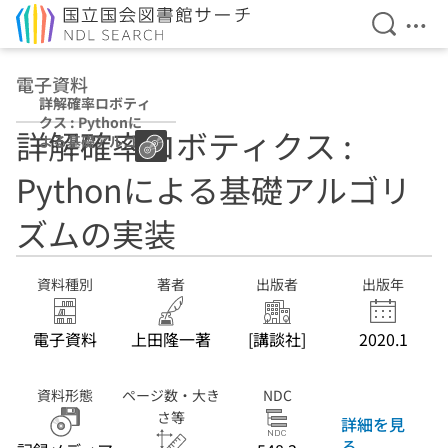
検索を開
メニ
本文へ移動
電子資料
詳解確率ロボティ
クス : Pythonに
詳解確率ロボティクス :
よる基礎アルゴリ
ズムの実装
Pythonによる基礎アルゴリ
ズムの実装
資料種別
著者
出版者
出版年
電子資料
上田隆一著
[講談社]
2020.1
資料形態
ページ数・大き
NDC
さ等
詳細を見
る