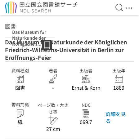
検索を開
メニ
本文へ移動
図書
Das Museum für
Naturkunde der
Das Museum für Naturkunde der Königlichen
Königlichen
Friedrich-Wilhelms-Universität in Berlin zur
Friedrich-
Wilhelms-
Eröffnungs-Feier
Universität in
Berlin zur
資料種別
著者
出版者
出版年
Eröffnungs-
Feier
図書
-
Ernst & Korn
1889
資料形態
ページ数・大き
NDC
さ等
詳細を見
る
紙
069.7
27 cm