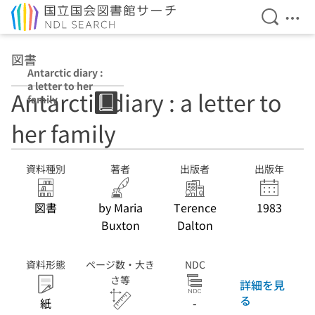
検索を開
メニ
本文へ移動
図書
Antarctic diary :
a letter to her
Antarctic diary : a letter to
family
her family
資料種別
著者
出版者
出版年
図書
by Maria
Terence
1983
Buxton
Dalton
資料形態
ページ数・大き
NDC
さ等
詳細を見
る
紙
-