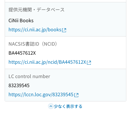
提供元機関・データベース
CiNii Books
https://ci.nii.ac.jp/books
NACSIS書誌ID（NCID）
BA4457612X
https://ci.nii.ac.jp/ncid/BA4457612X
LC control number
83239545
https://lccn.loc.gov/83239545
少なく表示する