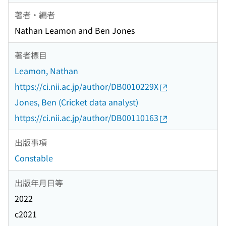
著者・編者
Nathan Leamon and Ben Jones
著者標目
Leamon, Nathan
https://ci.nii.ac.jp/author/DB0010229X
Jones, Ben (Cricket data analyst)
https://ci.nii.ac.jp/author/DB00110163
出版事項
Constable
出版年月日等
2022
c2021