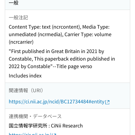
一般
一般注記
Content Type: text (ncrcontent), Media Type:
unmediated (ncrmedia), Carrier Type: volume
(ncrcarrier)
"First published in Great Britain in 2021 by
Constable, This paperback edition published in
2022 by Constable"--Title page verso
Includes index
関連情報（URI）
https://ci.nii.ac.jp/ncid/BC12734484#entity
連携機関・データベース
国立情報学研究所 : CiNii Research
https://cir.nii.ac.jp/