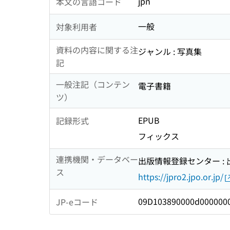
jpn
本文の言語コード
一般
対象利用者
資料の内容に関する注
ジャンル : 写真集
記
一般注記（コンテン
電子書籍
ツ）
EPUB
記録形式
フィックス
連携機関・データベー
出版情報登録センター :
ス
https://jpro2.jpo.or.jp/
09D103890000d000000
JP-eコード