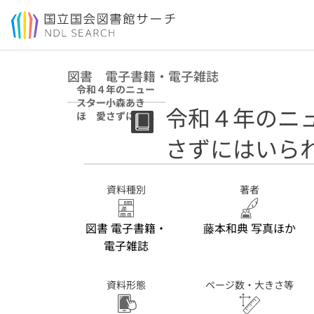
本文へ移動
図書 電子書籍・電子雑誌
令和４年のニュー
スター小森あき
令和４年のニ
ほ 愛さずにはい
られない
さずにはいら
資料種別
著者
図書 電子書籍・
藤本和典 写真ほか
電子雑誌
資料形態
ページ数・大きさ等