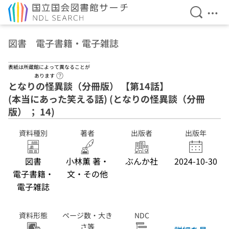
検索を開
メニ
本文へ移動
図書 電子書籍・電子雑誌
表紙は所蔵館によって異なることが
ヘルプページへのリンク
あります
となりの怪異談（分冊版） 【第14話】
(本当にあった笑える話) (となりの怪異談（分冊
版） ； 14)
資料種別
著者
出版者
出版年
図書
小林薫 著・
ぶんか社
2024-10-30
電子書籍・
文・その他
電子雑誌
資料形態
ページ数・大き
NDC
さ等