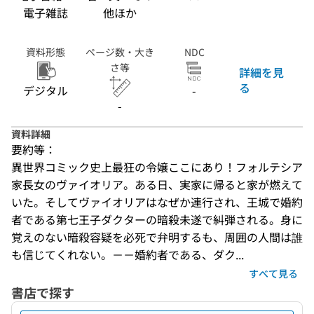
電子雑誌
他ほか
資料形態
ページ数・大き
NDC
さ等
詳細を見
る
デジタル
-
-
資料詳細
要約等：
異世界コミック史上最狂の令嬢ここにあり！フォルテシア
家長女のヴァイオリア。ある日、実家に帰ると家が燃えて
いた。そしてヴァイオリアはなぜか連行され、王城で婚約
者である第七王子ダクターの暗殺未遂で糾弾される。身に
覚えのない暗殺容疑を必死で弁明するも、周囲の人間は誰
も信じてくれない。－－婚約者である、ダク...
すべて見る
書店で探す