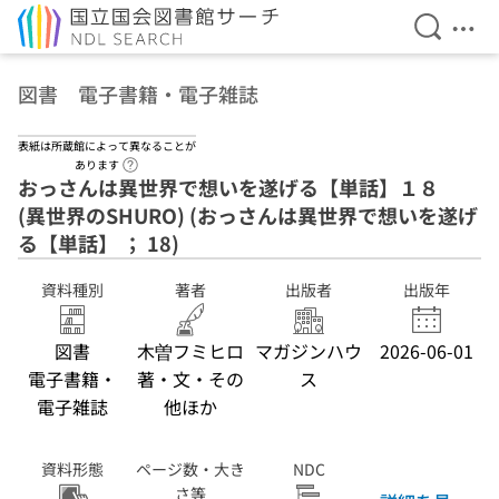
検索を開
メニ
本文へ移動
図書 電子書籍・電子雑誌
表紙は所蔵館によって異なることが
ヘルプページへのリンク
あります
おっさんは異世界で想いを遂げる【単話】１８
(異世界のSHURO) (おっさんは異世界で想いを遂げ
る【単話】 ； 18)
資料種別
著者
出版者
出版年
図書
木曽フミヒロ
マガジンハウ
2026-06-01
電子書籍・
著・文・その
ス
電子雑誌
他ほか
資料形態
ページ数・大き
NDC
さ等