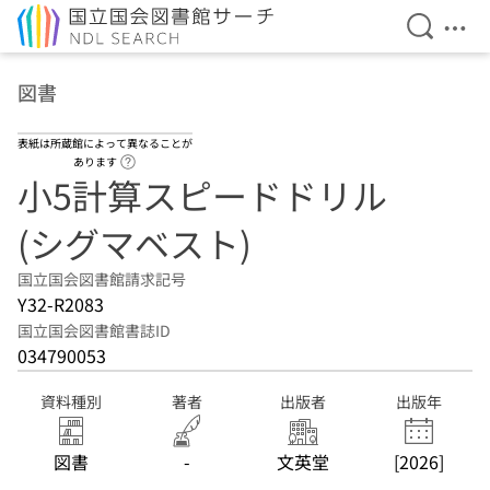
検索を開
メニ
本文へ移動
図書
表紙は所蔵館によって異なることが
ヘルプページへのリンク
あります
小5計算スピードドリル
(シグマベスト)
国立国会図書館請求記号
Y32-R2083
国立国会図書館書誌ID
034790053
資料種別
著者
出版者
出版年
図書
-
文英堂
[2026]