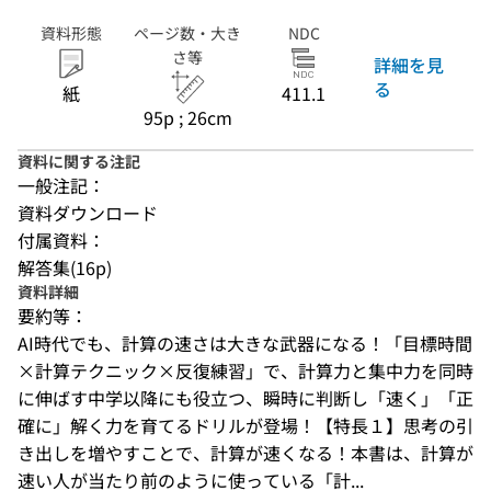
資料形態
ページ数・大き
NDC
さ等
詳細を見
る
紙
411.1
95p ; 26cm
資料に関する注記
一般注記：
資料ダウンロード
付属資料：
解答集(16p)
資料詳細
要約等：
AI時代でも、計算の速さは大きな武器になる！「目標時間
×計算テクニック×反復練習」で、計算力と集中力を同時
に伸ばす中学以降にも役立つ、瞬時に判断し「速く」「正
確に」解く力を育てるドリルが登場！【特長１】思考の引
き出しを増やすことで、計算が速くなる！本書は、計算が
速い人が当たり前のように使っている「計...