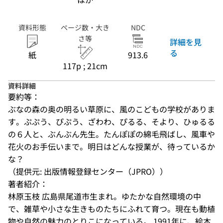
資料形態
ページ数・大き
NDC
さ等
詳細を見
る
紙
913.6
117p ; 21cm
資料詳細
要約等：
ぶなの森の奥の明るい草原に、風のこどもの学校がありま
す。ぷぷう、ぴぷう、ざわわ、ぴるる、そより、ひゅるる
の６人と、ぶんぶん先生。たんぽぽの綿毛飛ばし、風車や
花火のお手伝いまで。明日はどんな授業が、待っているか
な？
（提供元: 出版情報登録センター（JPRO））
著者紹介：
林原玉枝 広島県尾道市生まれ。ゆたかな自然環境の中
で、雑草や小さな生きものたちにふれて育つ。現在も動植
物や自然の魅力のとりこになっている。 1991年に、絵本