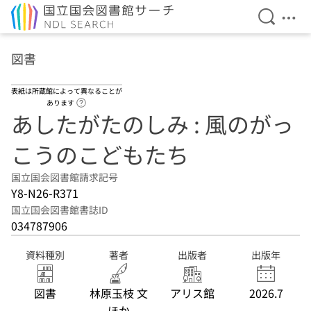
検索を開
メニ
本文へ移動
図書
表紙は所蔵館によって異なることが
ヘルプページへのリンク
あります
あしたがたのしみ : 風のがっ
こうのこどもたち
国立国会図書館請求記号
Y8-N26-R371
国立国会図書館書誌ID
034787906
資料種別
著者
出版者
出版年
図書
林原玉枝 文
アリス館
2026.7
ほか