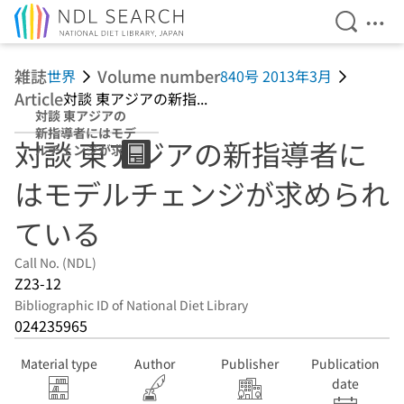
Open Se
Ope
Jump to main content
雑誌
Volume number
世界
840号 2013年3月
Article
対談 東アジアの新指...
対談 東アジアの
新指導者にはモデ
対談 東アジアの新指導者に
ルチェンジが求め
られている
はモデルチェンジが求められ
ている
Call No. (NDL)
Z23-12
Bibliographic ID of National Diet Library
024235965
Material type
Author
Publisher
Publication
date