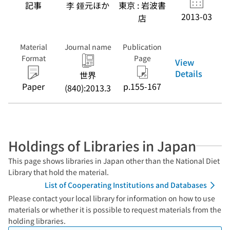
記事
李 鍾元ほか
東京 : 岩波書
2013-03
店
Material
Journal name
Publication
Format
Page
View
Details
世界
Paper
p.155-167
(840):2013.3
Holdings of Libraries in Japan
This page shows libraries in Japan other than the National Diet
Library that hold the material.
List of Cooperating Institutions and Databases
Please contact your local library for information on how to use
materials or whether it is possible to request materials from the
holding libraries.