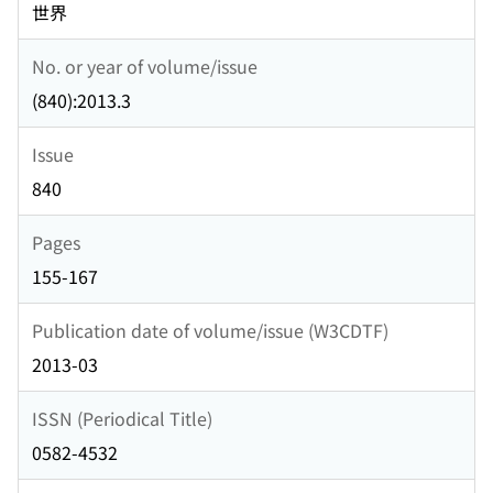
世界
No. or year of volume/issue
(840):2013.3
Issue
840
Pages
155-167
Publication date of volume/issue (W3CDTF)
2013-03
ISSN (Periodical Title)
0582-4532