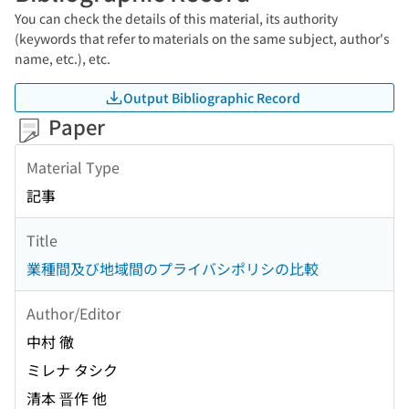
You can check the details of this material, its authority
(keywords that refer to materials on the same subject, author's
name, etc.), etc.
Output Bibliographic Record
Paper
Material Type
記事
Title
業種間及び地域間のプライバシポリシの比較
Author/Editor
中村 徹
ミレナ タシク
清本 晋作 他