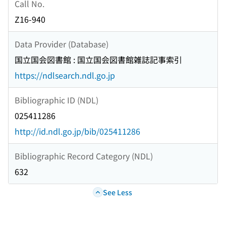
Call No.
Z16-940
Data Provider (Database)
国立国会図書館 : 国立国会図書館雑誌記事索引
https://ndlsearch.ndl.go.jp
Bibliographic ID (NDL)
025411286
http://id.ndl.go.jp/bib/025411286
Bibliographic Record Category (NDL)
632
See Less