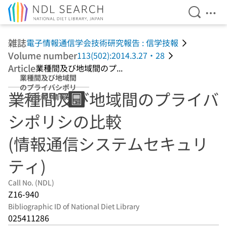
Open Se
Ope
Jump to main content
雑誌
電子情報通信学会技術研究報告 : 信学技報
Volume number
113(502):2014.3.27・28
Article
業種間及び地域間のプ...
業種間及び地域間
のプライバシポリ
業種間及び地域間のプライバ
シの比較 (情報通
信システムセキュ
シポリシの比較
リティ)
(情報通信システムセキュリ
ティ)
Call No. (NDL)
Z16-940
Bibliographic ID of National Diet Library
025411286