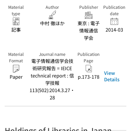
Material
Author
Publisher
Publication
type
date
中村 徹ほか
東京 : 電子
記事
2014-03
情報通信
学会
Material
Journal name
Publication
電子情報通信学会技
Format
Page
術研究報告 = IEICE
View
technical report : 信
Paper
p.173-178
Details
学技報
113(502):2014.3.27・
28
Holdings of Libraries in Japan