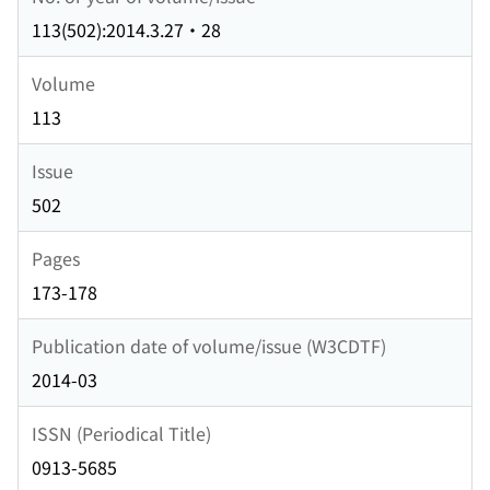
113(502):2014.3.27・28
Volume
113
Issue
502
Pages
173-178
Publication date of volume/issue (W3CDTF)
2014-03
ISSN (Periodical Title)
0913-5685