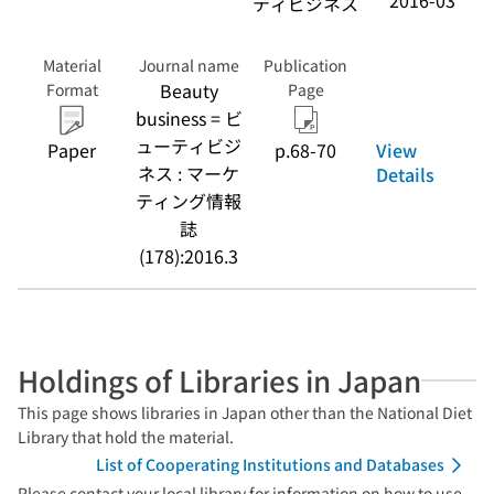
2016-03
ティビジネス
Material
Journal name
Publication
Beauty
Format
Page
business = ビ
ューティビジ
View
Paper
p.68-70
ネス : マーケ
Details
ティング情報
誌
(178):2016.3
Holdings of Libraries in Japan
This page shows libraries in Japan other than the National Diet
Library that hold the material.
List of Cooperating Institutions and Databases
Please contact your local library for information on how to use