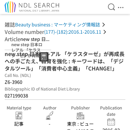
Open Se
Ope
Jump to main content
雑誌
Beauty business : マーケティング情報誌
Volume number
(177)-(182):2016.1-2016.11
Article
new step 日...
new step 日本ロ
レアル 「ケラス
new step 日本ロレアル 「ケラスターゼ」が再成長
ターゼ」が再成長
への手ごたえ、教育を強化 : キーワードは、「デジ
への手ごたえ、教
育を強化 : キーワ
タルツール」「消費者中心主義」「CHANGE!」
ードは、「デジタ
Call No. (NDL)
ルツール」「消費
Z6-3960
者中心主義」
「CHANGE!」
Bibliographic ID of National Diet Library
027199038
Material type
Author
Publisher
Publication
date
記事
-
東京 : ビュー