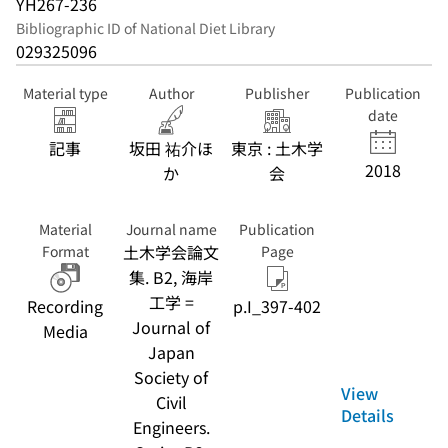
YH267-236
Bibliographic ID of National Diet Library
029325096
Material type
Author
Publisher
Publication
date
記事
坂田 祐介ほ
東京 : 土木学
2018
か
会
Material
Journal name
Publication
土木学会論文
Format
Page
集. B2, 海岸
工学 =
Recording
p.I_397-402
Journal of
Media
Japan
Society of
View
Civil
Details
Engineers.