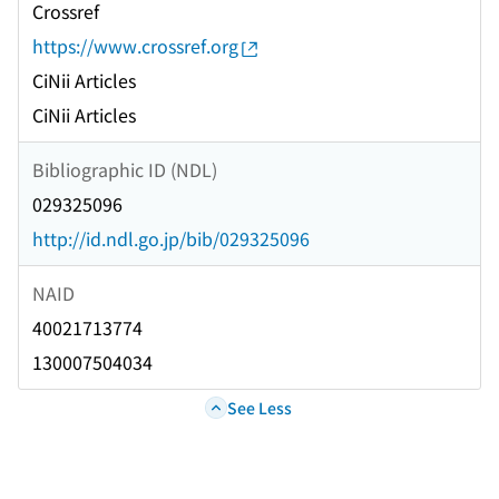
Crossref
https://www.crossref.org
CiNii Articles
CiNii Articles
Bibliographic ID (NDL)
029325096
http://id.ndl.go.jp/bib/029325096
NAID
40021713774
130007504034
See Less