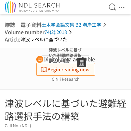
Open Se
Ope
Jump to main content
雑誌 電子資料
土木学会論文集 B2 海岸工学
Volume number
74(2):2018
Article
津波レベルに基づいた...
津波レベルに基づ
いた避難経路選択
Digital data available
手法の構築
Begin reading now
CiNii Research
津波レベルに基づいた避難経
路選択手法の構築
Call No. (NDL)