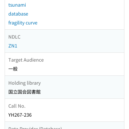
tsunami
database
fragility curve
NDLC
ZN1
Target Audience
一般
Holding library
国立国会図書館
Call No.
YH267-236
Data Provider (Database)