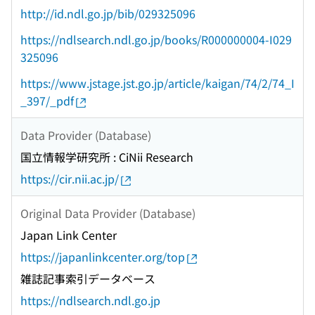
http://id.ndl.go.jp/bib/029325096
https://ndlsearch.ndl.go.jp/books/R000000004-I029
325096
https://www.jstage.jst.go.jp/article/kaigan/74/2/74_I
_397/_pdf
Data Provider (Database)
国立情報学研究所 : CiNii Research
https://cir.nii.ac.jp/
Original Data Provider (Database)
Japan Link Center
https://japanlinkcenter.org/top
雑誌記事索引データベース
https://ndlsearch.ndl.go.jp