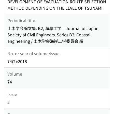
DEVELOPMENT OF EVACUATION ROUTE SELECTION
METHOD DEPENDING ON THE LEVEL OF TSUNAMI
Periodical title
土木学会論文集. B2, 海岸工学 = Journal of Japan
Society of Civil Engineers. Series B2, Coastal
engineering / 土木学会海岸工学委員会 編
No. or year of volume/issue
74(2):2018
Volume
74
Issue
2