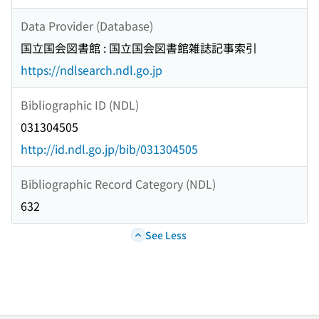
Data Provider (Database)
国立国会図書館 : 国立国会図書館雑誌記事索引
https://ndlsearch.ndl.go.jp
Bibliographic ID (NDL)
031304505
http://id.ndl.go.jp/bib/031304505
Bibliographic Record Category (NDL)
632
See Less