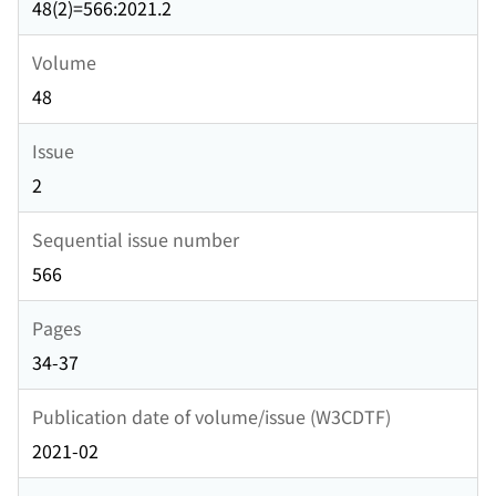
48(2)=566:2021.2
Volume
48
Issue
2
Sequential issue number
566
Pages
34-37
Publication date of volume/issue (W3CDTF)
2021-02