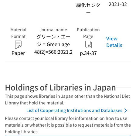
2021-02
緑化センタ
ー
Material
Journal name
Publication
グリーン・エー
Format
Page
View
ジ = Green age
Details
48(2)=566:2021.2
Paper
p.34-37
Holdings of Libraries in Japan
This page shows libraries in Japan other than the National Diet
Library that hold the material.
List of Cooperating Institutions and Databases
Please contact your local library for information on how to use
materials or whether it is possible to request materials from the
holding libraries.