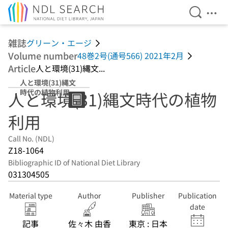
Open Se
Ope
Jump to main content
雑誌
グリーン・エージ
Volume number
48巻2号(通号566) 2021年2月
Article
人と環境(31)縄文...
人と環境(31)縄文
時代の植物利用
人と環境(31)縄文時代の植物
利用
Call No. (NDL)
Z18-1064
Bibliographic ID of National Diet Library
031304505
Material type
Author
Publisher
Publication
date
記事
佐々木 由香
東京 : 日本